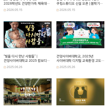
2026학년도 건양한가족 체육대회
쿠킹스튜디오 신설 오픈 | 봄학기
스케치 영상
프로그램 | 쿠킹클래스 스케치 영상
2026.05.15
2026.05.15
“빛을 다시 만난 사람들”｜
건양사이버대학교, 2025년
건양사이버대학교 2025 캄보디아
사이버대학 디지털 교육환경 고도화
의료·미용 봉사
지원사업 선정!
2025.06.26
2025.05.26