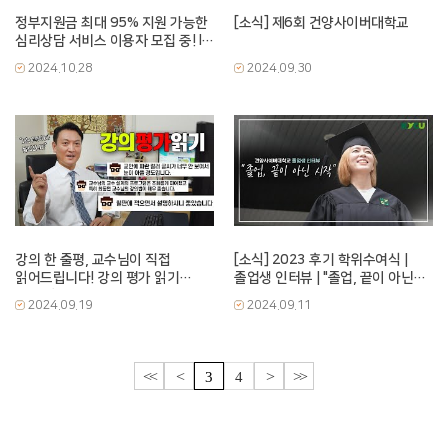
정부지원금 최대 95% 지원 가능한
[소식] 제6회 건양사이버대학교
심리상담 서비스 이용자 모집 중! l
건양사이버대학교
2024.10.28
2024.09.30
청년지원사업단...
강의 한 줄평, 교수님이 직접
[소식] 2023 후기 학위수여식 |
읽어드립니다! 강의 평가 읽기
졸업생 인터뷰 | "졸업, 끝이 아닌
‘교수설계’편
시작"
2024.09.19
2024.09.11
<<
<
>
>>
3
4