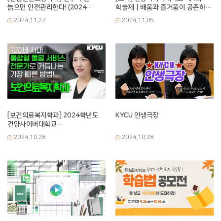
늙으면 안전관리한다! (2024
학술제｜배움과 즐거움이 공존하는
자기뽐내기 공모전 최우수상
다경제💚
2024.11.27
2024.11.05
수상작)
[보건의료복지학과] 2024학년도
KYCU 인생극장
건양사이버대학교
보건의료복지학과 공식 홍보영상
2024.10.28
2024.10.28