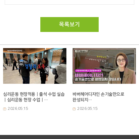
목록보기
심리운동 현장적용｜출석 수업 실습
바버헤어디자인 손기술만으로
｜심리운동 현장 수업｜
완성되지
건양사이버대학교｜
않습니다ㅣ바버헤어디자인Ⅰ|
2026.05.15
2026.05.15
심리운동치료학과
글로벌뷰티학과 손진아 교수